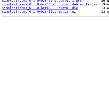
simplestreams_0.1.0~bzr460-0ubuntu1.1.dsc
simplestreams_0.1.0~bzr460-0ubuntu1.debian.tar.xz
simplestreams_0.1.0~bzr460-0ubuntu1.dsc
simplestreams_0.1.0~bzr460.orig.tar.gz