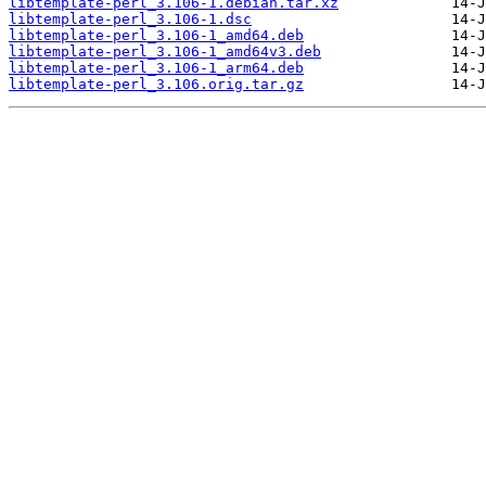
libtemplate-perl_3.106-1.debian.tar.xz
libtemplate-perl_3.106-1.dsc
libtemplate-perl_3.106-1_amd64.deb
libtemplate-perl_3.106-1_amd64v3.deb
libtemplate-perl_3.106-1_arm64.deb
libtemplate-perl_3.106.orig.tar.gz