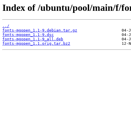
Index of /ubuntu/pool/main/f/f
../
fonts-mgopen_1.1-9.debian.tar.gz
fonts-mgopen_1.1-9.dsc
fonts-mgopen_1.1-9_all.deb
fonts-mgopen_1.1.orig.tar.bz2