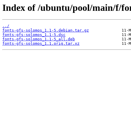
Index of /ubuntu/pool/main/f/fo
../
fonts-gfs-solomos_1.1-5.debian.tar.gz
fonts-gfs-solomos_1.1-5.dsc
fonts-gfs-solomos_1.1-5_all.deb
fonts-gfs-solomos_1.1.orig.tar.xz