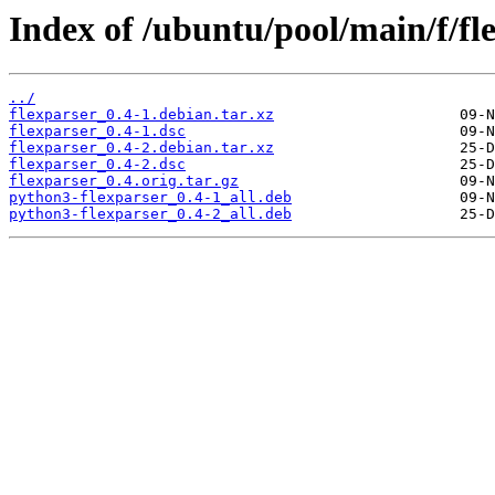
Index of /ubuntu/pool/main/f/fl
../
flexparser_0.4-1.debian.tar.xz
flexparser_0.4-1.dsc
flexparser_0.4-2.debian.tar.xz
flexparser_0.4-2.dsc
flexparser_0.4.orig.tar.gz
python3-flexparser_0.4-1_all.deb
python3-flexparser_0.4-2_all.deb