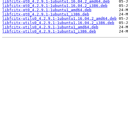
libfcitx-qt0_4.2.9.1-1ubuntu1.16.04.2_amd64.deb
libfcitx-qt0_4.2.9.1-1ubuntu1.16.04.2_i386.deb
libfcitx-qt0_4.2.9.1-1ubuntu1_amd64.deb
libfcitx-qt0_4.2.9.1-1ubuntu1_i386.deb
libfcitx-utils0_4.2.9.1-1ubuntu1.16.04.2_amd64.deb
libfcitx-utils0_4.2.9.1-1ubuntu1.16.04.2_i386.deb
libfcitx-utils0_4.2.9.1-1ubuntu1_amd64.deb
libfcitx-utils0_4.2.9.1-1ubuntu1_i386.deb